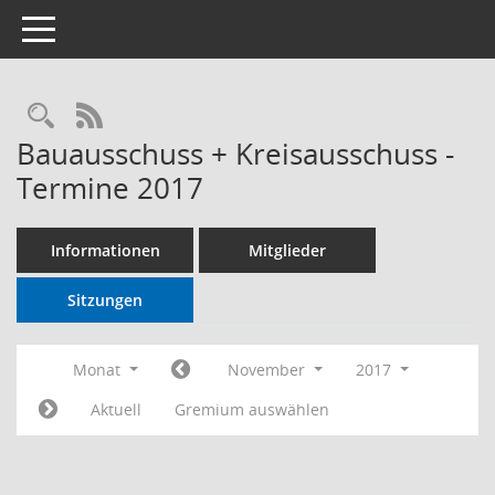
Toggle navigation
RSS-Feed
Bauausschuss + Kreisausschuss -
Termine 2017
Informationen
Mitglieder
Sitzungen
Monat
November
2017
Aktuell
Gremium auswählen