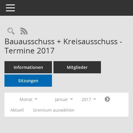
Toggle navigation
RSS-Feed
Bauausschuss + Kreisausschuss -
Termine 2017
Informationen
Mitglieder
Sitzungen
Monat
Januar
2017
Aktuell
Gremium auswählen