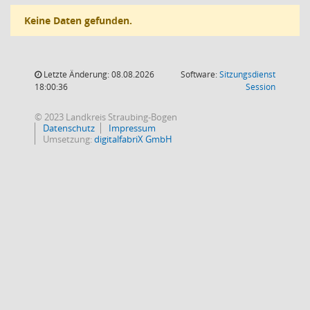
Keine Daten gefunden.
Letzte Änderung: 08.08.2026
Software:
Sitzungsdienst
(Wird in
18:00:36
Session
© 2023 Landkreis Straubing-Bogen
Datenschutz
Impressum
Umsetzung:
digitalfabriX GmbH