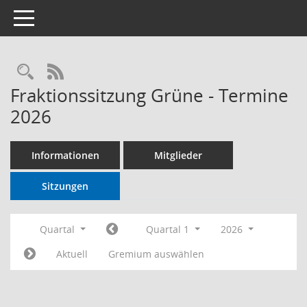
Toggle navigation
RSS-Feed
Fraktionssitzung Grüne - Termine
2026
Informationen
Mitglieder
Sitzungen
Quartal
Quartal 1
2026
Aktuell
Gremium auswählen