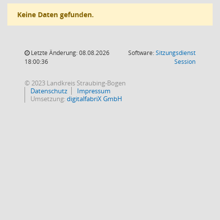
Keine Daten gefunden.
Letzte Änderung: 08.08.2026
Software:
Sitzungsdienst
(Wird in
18:00:36
Session
© 2023 Landkreis Straubing-Bogen
Datenschutz
Impressum
Umsetzung:
digitalfabriX GmbH