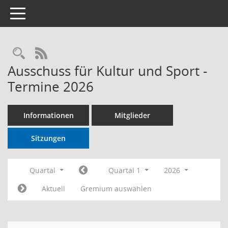
Toggle navigation
RSS-Feed
Ausschuss für Kultur und Sport -
Termine 2026
Informationen
Mitglieder
Sitzungen
Quartal
Quartal 1
2026
Aktuell
Gremium auswählen