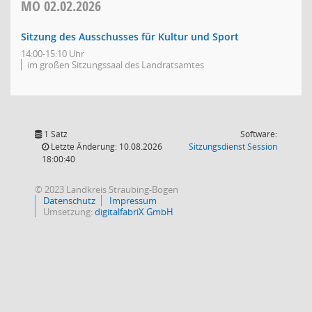
MO
02.02.2026
Sitzung des Ausschusses für Kultur und Sport
14:00-15:10 Uhr
im großen Sitzungssaal des Landratsamtes
1 Satz
Software:
(Wird in
Letzte Änderung: 10.08.2026
Sitzungsdienst
Session
18:00:40
© 2023 Landkreis Straubing-Bogen
Datenschutz
Impressum
Umsetzung:
digitalfabriX GmbH