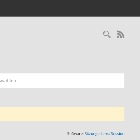
RSS-
swählen
(Wird in
Software:
Sitzungsdienst
Session