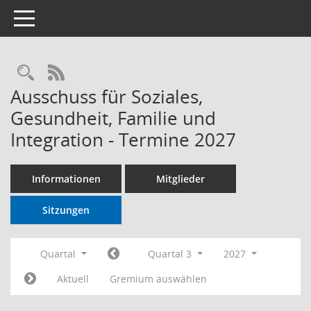
Toggle navigation
RSS-Feed
Ausschuss für Soziales,
Gesundheit, Familie und
Integration - Termine 2027
Informationen
Mitglieder
Sitzungen
Quartal
Quartal 3
2027
Aktuell
Gremium auswählen