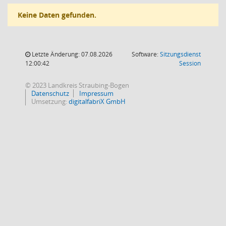
Keine Daten gefunden.
Letzte Änderung: 07.08.2026
Software:
Sitzungsdienst
(Wird in
12:00:42
Session
© 2023 Landkreis Straubing-Bogen
Datenschutz
Impressum
Umsetzung:
digitalfabriX GmbH