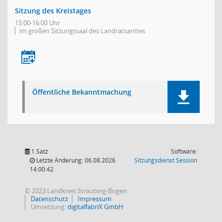
Sitzung des Kreistages
15:00-16:00 Uhr
im großen Sitzungssaal des Landratsamtes
Öffentliche Bekanntmachung
1 Satz
Software:
(Wird in
Letzte Änderung: 06.08.2026
Sitzungsdienst
Session
14:00:42
© 2023 Landkreis Straubing-Bogen
Datenschutz
Impressum
Umsetzung:
digitalfabriX GmbH