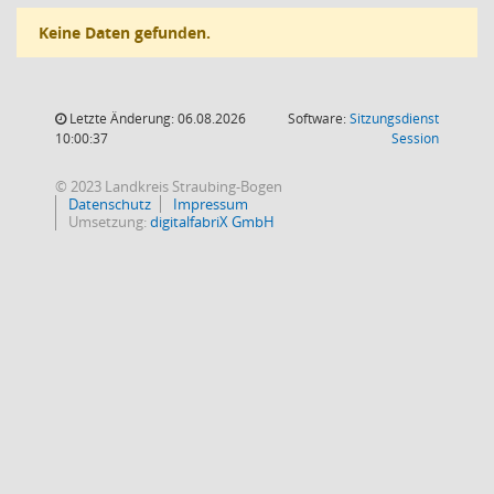
Keine Daten gefunden.
Letzte Änderung: 06.08.2026
Software:
Sitzungsdienst
(Wird in
10:00:37
Session
© 2023 Landkreis Straubing-Bogen
Datenschutz
Impressum
Umsetzung:
digitalfabriX GmbH