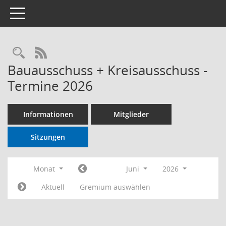
Toggle navigation
RSS-Feed
Bauausschuss + Kreisausschuss -
Termine 2026
Informationen
Mitglieder
Sitzungen
Monat
Juni
2026
Aktuell
Gremium auswählen