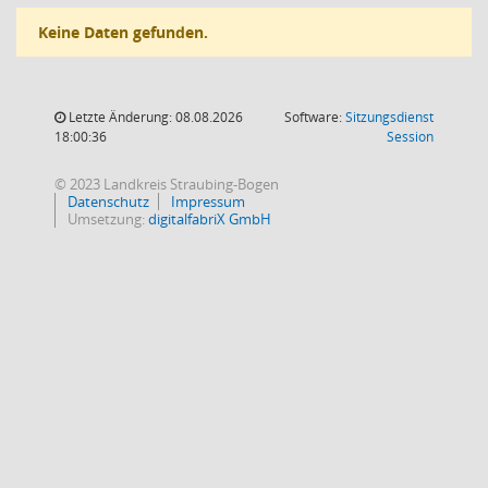
Keine Daten gefunden.
Letzte Änderung: 08.08.2026
Software:
Sitzungsdienst
(Wird in
18:00:36
Session
© 2023 Landkreis Straubing-Bogen
Datenschutz
Impressum
Umsetzung:
digitalfabriX GmbH