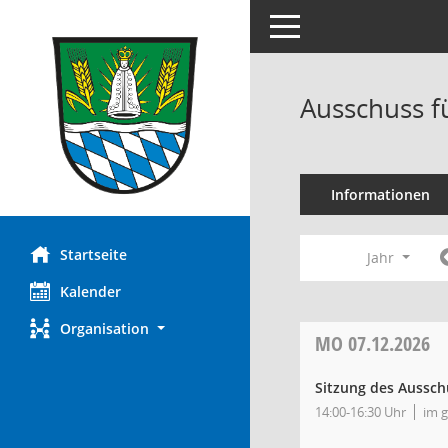
Toggle navigation
Ausschuss fü
Informationen
Startseite
Jahr
Kalender
Organisation
MO
07.12.2026
Sitzung des Ausschu
14:00-16:30 Uhr
im 