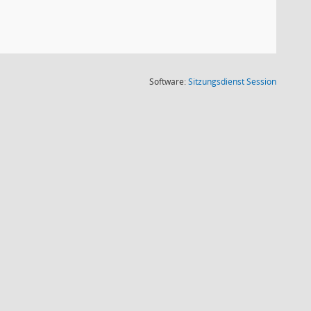
(Wird in
Software:
Sitzungsdienst
Session