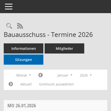
Toggle navigation
RSS-Feed
Bauausschuss - Termine 2026
Informationen
Mitglieder
Sitzungen
Monat
Januar
2026
Aktuell
Gremium auswählen
MO
26.01.2026