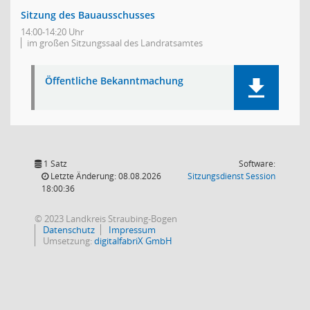
Sitzung des Bauausschusses
14:00-14:20 Uhr
im großen Sitzungssaal des Landratsamtes
Öffentliche Bekanntmachung
1 Satz
Software:
(Wird in
Letzte Änderung: 08.08.2026
Sitzungsdienst
Session
18:00:36
© 2023 Landkreis Straubing-Bogen
Datenschutz
Impressum
Umsetzung:
digitalfabriX GmbH