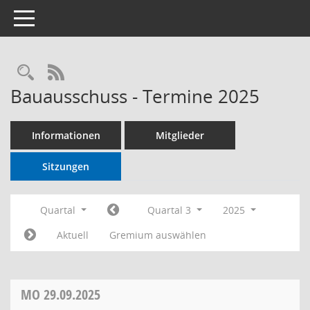
Toggle navigation
RSS-Feed
Bauausschuss - Termine 2025
Informationen
Mitglieder
Sitzungen
Quartal
Quartal 3
2025
Aktuell
Gremium auswählen
MO
29.09.2025