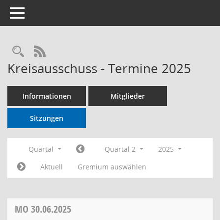
Toggle navigation
RSS-Feed
Kreisausschuss - Termine 2025
Informationen
Mitglieder
Sitzungen
Quartal
Quartal 2
2025
Aktuell
Gremium auswählen
MO
30.06.2025