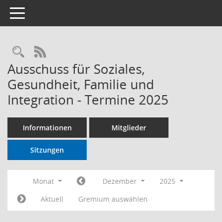
Toggle navigation
RSS-Feed
Ausschuss für Soziales,
Gesundheit, Familie und
Integration - Termine 2025
Informationen
Mitglieder
Sitzungen
Monat
Dezember
2025
Aktuell
Gremium auswählen