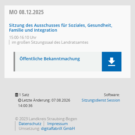
MO
08.12.2025
Sitzung des Ausschusses für Soziales, Gesundheit,
Familie und Integration
15:00-16:10 Uhr
im großen Sitzungssaal des Landratsamtes
Öffentliche Bekanntmachung
1 Satz
Software:
(Wird in
Letzte Änderung: 07.08.2026
Sitzungsdienst
Session
14:00:36
© 2023 Landkreis Straubing-Bogen
Datenschutz
Impressum
Umsetzung:
digitalfabriX GmbH