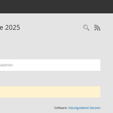
ne 2025
RSS-
swählen
(Wird in
Software:
Sitzungsdienst
Session