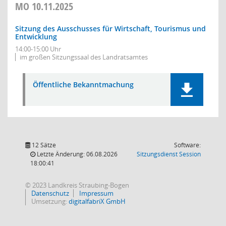
MO
10.11.2025
Sitzung des Ausschusses für Wirtschaft, Tourismus und
Entwicklung
14:00-15:00 Uhr
im großen Sitzungssaal des Landratsamtes
Öffentliche Bekanntmachung
12 Sätze
Software:
(Wird in
Letzte Änderung: 06.08.2026
Sitzungsdienst
Session
18:00:41
© 2023 Landkreis Straubing-Bogen
Datenschutz
Impressum
Umsetzung:
digitalfabriX GmbH