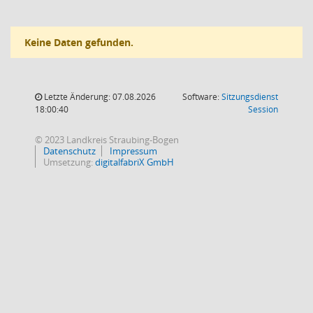
Keine Daten gefunden.
Letzte Änderung: 07.08.2026
Software:
Sitzungsdienst
(Wird in
18:00:40
Session
© 2023 Landkreis Straubing-Bogen
Datenschutz
Impressum
Umsetzung:
digitalfabriX GmbH