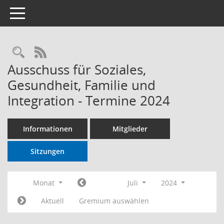
Toggle navigation
RSS-Feed
Ausschuss für Soziales,
Gesundheit, Familie und
Integration - Termine 2024
Informationen
Mitglieder
Sitzungen
Monat
Juli
2024
Aktuell
Gremium auswählen