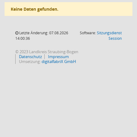
Keine Daten gefunden.
Letzte Änderung: 07.08.2026
Software:
Sitzungsdienst
(Wird in
14:00:36
Session
© 2023 Landkreis Straubing-Bogen
Datenschutz
Impressum
Umsetzung:
digitalfabriX GmbH