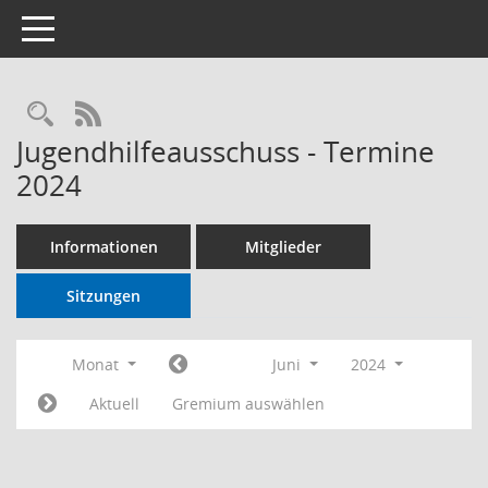
Toggle navigation
RSS-Feed
Jugendhilfeausschuss - Termine
2024
Informationen
Mitglieder
Sitzungen
Monat
Juni
2024
Aktuell
Gremium auswählen