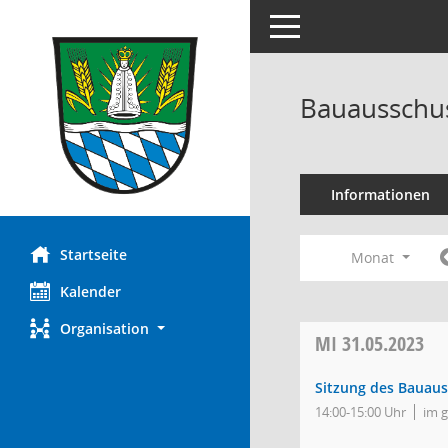
Toggle navigation
Bauausschus
Informationen
Startseite
Monat
Kalender
Organisation
MI
31.05.2023
Sitzung des Bauau
14:00-15:00 Uhr
im 