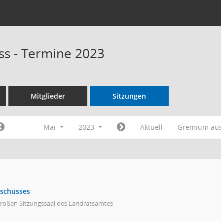
s - Termine 2023
Mitglieder
Sitzungen
Mai
2023
Aktuell
Gremium au
sschusses
großen Sitzungssaal des Landratsamtes