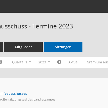
ausschuss - Termine 2023
Mitglieder
Sitzungen
Quartal 1
2023
Aktuell
Gremium au
hilfeausschusses
großen Sitzungssaal des Landratsamtes