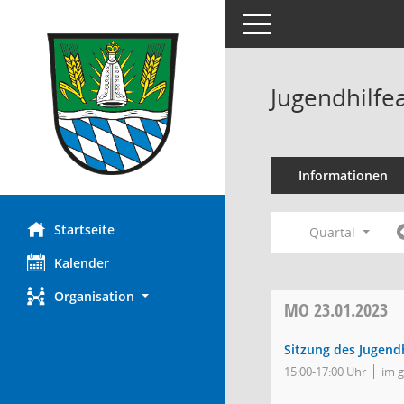
Toggle navigation
Jugendhilfe
Informationen
Startseite
Quartal
Kalender
Organisation
MO
23.01.2023
Sitzung des Jugend
15:00-17:00 Uhr
im 