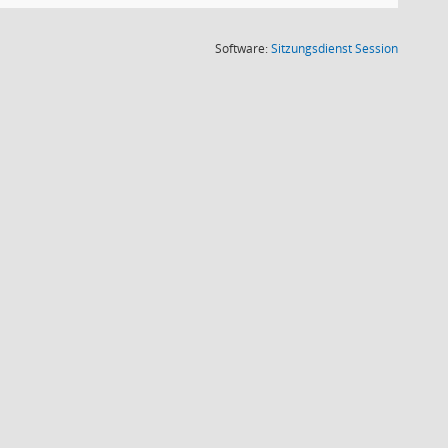
(Wird in
Software:
Sitzungsdienst
Session