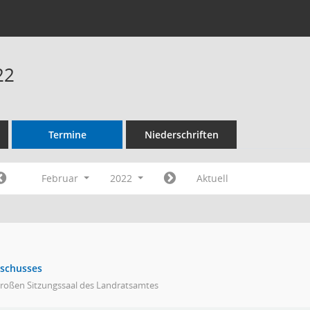
22
Termine
Niederschriften
Februar
2022
Aktuell
sschusses
großen Sitzungssaal des Landratsamtes