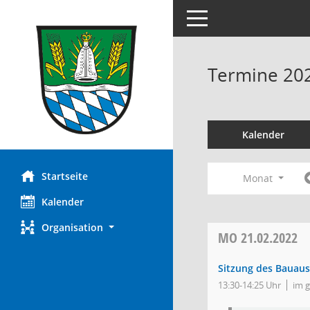
Toggle navigation
Termine 20
Kalender
Startseite
Monat
Kalender
Organisation
MO
21.02.2022
Sitzung des Bauau
13:30-14:25 Uhr
im 