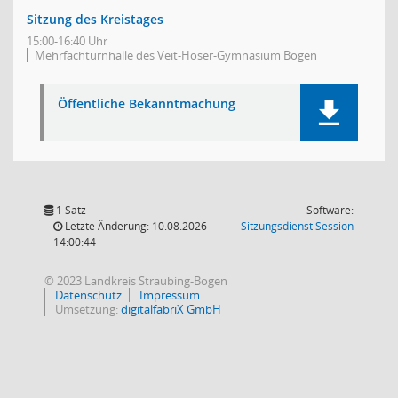
Sitzung des Kreistages
15:00-16:40 Uhr
Mehrfachturnhalle des Veit-Höser-Gymnasium Bogen
Öffentliche Bekanntmachung
1 Satz
Software:
(Wird in
Letzte Änderung: 10.08.2026
Sitzungsdienst
Session
14:00:44
© 2023 Landkreis Straubing-Bogen
Datenschutz
Impressum
Umsetzung:
digitalfabriX GmbH