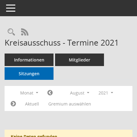
Toggle navigation
RSS-Feed
Kreisausschuss - Termine 2021
Informationen
Mitglieder
Sitzungen
Monat
August
2021
Aktuell
Gremium auswählen
Keine Daten gefunden.