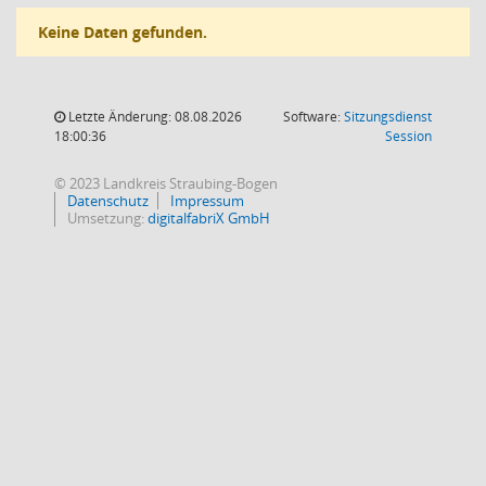
Keine Daten gefunden.
Letzte Änderung: 08.08.2026
Software:
Sitzungsdienst
(Wird in
18:00:36
Session
© 2023 Landkreis Straubing-Bogen
Datenschutz
Impressum
Umsetzung:
digitalfabriX GmbH