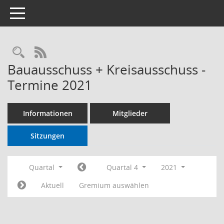
Toggle navigation
RSS-Feed
Bauausschuss + Kreisausschuss -
Termine 2021
Informationen
Mitglieder
Sitzungen
Quartal
Quartal 4
2021
Aktuell
Gremium auswählen