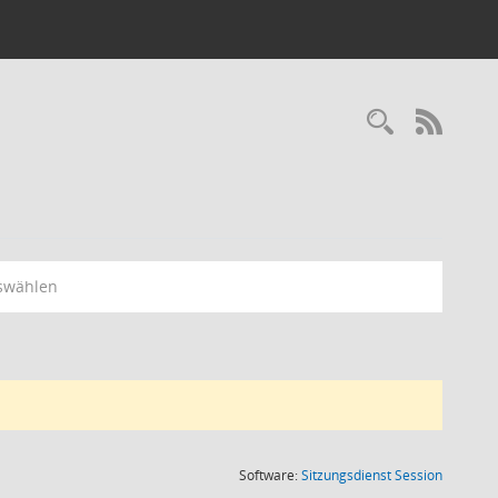
RSS-
swählen
(Wird in
Software:
Sitzungsdienst
Session