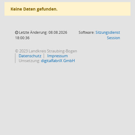
Keine Daten gefunden.
Letzte Änderung: 08.08.2026
Software:
Sitzungsdienst
(Wird in
18:00:36
Session
© 2023 Landkreis Straubing-Bogen
Datenschutz
Impressum
Umsetzung:
digitalfabriX GmbH