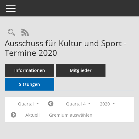
Toggle navigation
RSS-Feed
Ausschuss für Kultur und Sport -
Termine 2020
Informationen
Mitglieder
Sitzungen
Quartal
Quartal 4
2020
Aktuell
Gremium auswählen