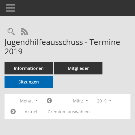
Toggle navigation
RSS-Feed
Jugendhilfeausschuss - Termine
2019
Informationen
Mitglieder
Sitzungen
Monat
März
2019
Aktuell
Gremium auswählen