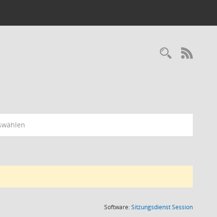
RSS-
swählen
(Wird in
Software:
Sitzungsdienst
Session