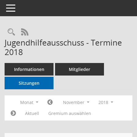
Toggle navigation
RSS-Feed
Jugendhilfeausschuss - Termine
2018
Informationen
Mitglieder
Sitzungen
Monat
November
2018
Aktuell
Gremium auswählen