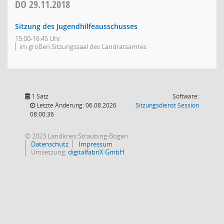
DO
29.11.2018
Sitzung des Jugendhilfeausschusses
15:00-16:45 Uhr
im großen Sitzungssaal des Landratsamtes
1 Satz
Software:
(Wird in
Letzte Änderung: 06.08.2026
Sitzungsdienst
Session
08:00:36
© 2023 Landkreis Straubing-Bogen
Datenschutz
Impressum
Umsetzung:
digitalfabriX GmbH