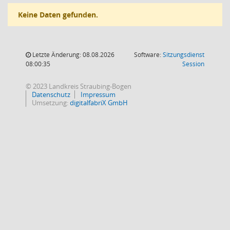
Keine Daten gefunden.
Letzte Änderung: 08.08.2026
Software:
Sitzungsdienst
(Wird in
08:00:35
Session
© 2023 Landkreis Straubing-Bogen
Datenschutz
Impressum
Umsetzung:
digitalfabriX GmbH