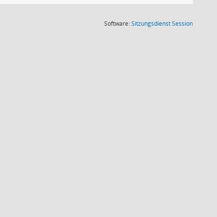
(Wird in
Software:
Sitzungsdienst
Session