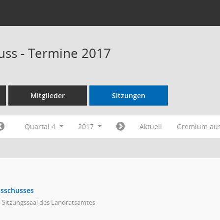
uss - Termine 2017
Mitglieder
Sitzungen
Quartal 4
2017
Aktuell
Gremium au
usschusses
 Sitzungssaal des Landratsamtes