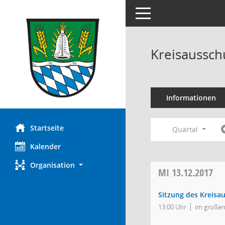
Toggle navigation
Kreisaussch
Informationen
Startseite
Quartal
Kalender
Organisation
MI
13.12.2017
Sitzung des Kreisa
13:00 Uhr
im großen