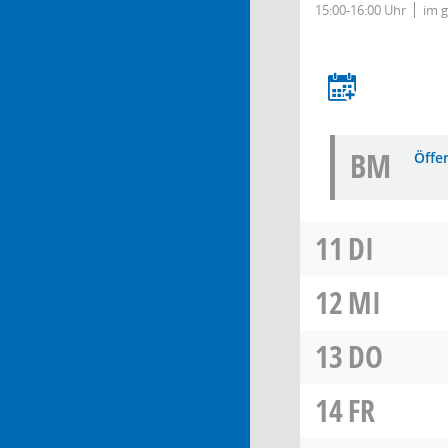
15:00-16:00 Uhr
im 
BM
Öffe
11
DI
12
MI
13
DO
14
FR