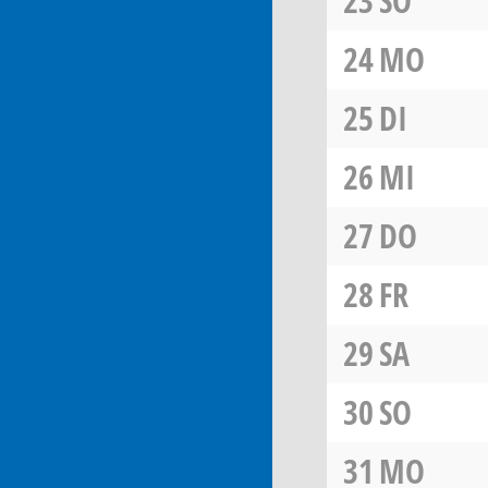
23
SO
24
MO
25
DI
26
MI
27
DO
28
FR
29
SA
30
SO
31
MO