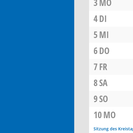
3
MO
4
DI
5
MI
6
DO
7
FR
8
SA
9
SO
10
MO
Sitzung des Kreista