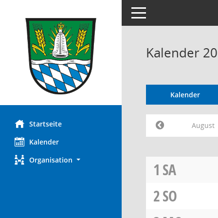
Toggle navigation
Kalender 20
Kalender
Startseite
August
Kalender
Organisation
1
SA
2
SO