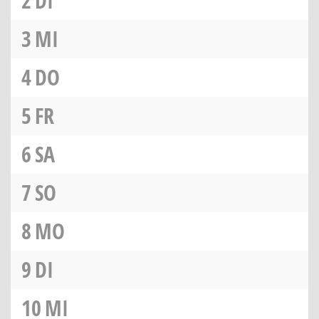
2
DI
3
MI
4
DO
5
FR
6
SA
7
SO
8
MO
9
DI
10
MI