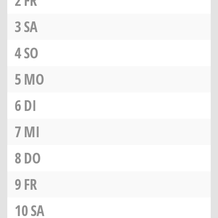
2
FR
3
SA
4
SO
5
MO
6
DI
7
MI
8
DO
9
FR
10
SA