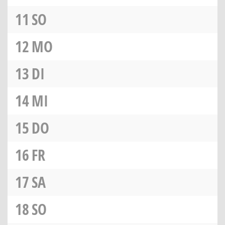
11
SO
12
MO
13
DI
14
MI
15
DO
16
FR
17
SA
18
SO