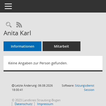
Toggle navigation
Rechercheauswahl
RSS-Feed
Anita Karl
Informationen
Mitarbeit
Keine Angaben zur Person gefunden.
Letzte Änderung: 06.08.2026
Software:
Sitzungsdienst
(Wird in
18:00:41
Session
© 2023 Landkreis Straubing-Bogen
Datenschutz
Impressum