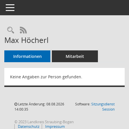
Toggle navigation
Rechercheauswahl
RSS-Feed
Max Höcherl
Informationen
Mitarbeit
Keine Angaben zur Person gefunden.
Letzte Änderung: 08.08.2026
Software:
Sitzungsdienst
(Wird in
14:00:35
Session
© 2023 Landkreis Straubing-Bogen
Datenschutz
Impressum