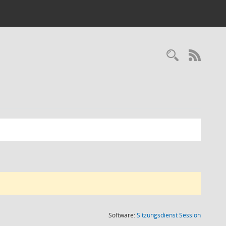
Recherc
RSS-
(Wird in
Software:
Sitzungsdienst
Session