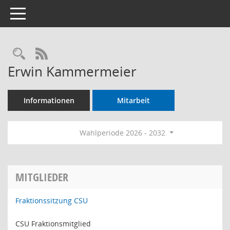
Toggle navigation
Rechercheauswahl
RSS-Feed
Erwin Kammermeier
Informationen
Mitarbeit
Wahlperiode 2026 - 2032
MITGLIEDER
Fraktionssitzung CSU
CSU Fraktionsmitglied