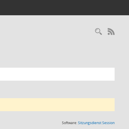
Recherc
RSS-
(Wird in
Software:
Sitzungsdienst
Session