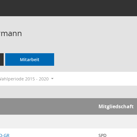
rmann
Mitarbeit
ahlperiode 2015 - 2020
Mitgliedschaft
PD-GR
SPD