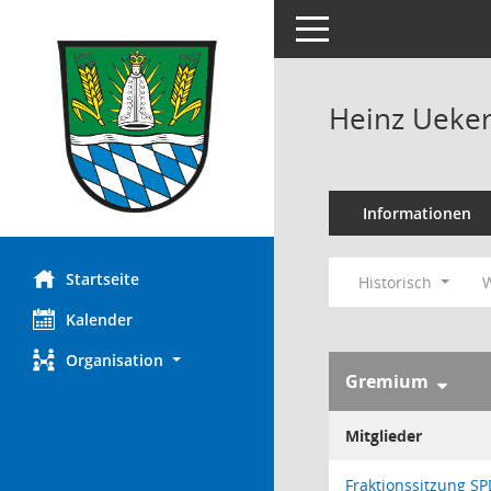
Toggle navigation
Heinz Ueke
Informationen
Startseite
Historisch
W
Kalender
Organisation
Gremium
Mitglieder
Fraktionssitzung S