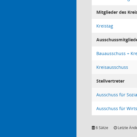
Mitglieder des Krei
Kreistag
Ausschussmitglied
Bauausschuss + Kr
Kreisausschuss
Stellvertreter
Ausschuss für Sozia
Ausschuss für Wirt
6 Sätze
Letzte Ände