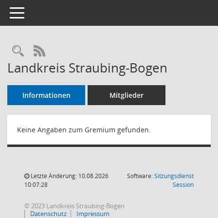
Toggle navigation
RSS-Feed
Landkreis Straubing-Bogen
Informationen
Mitglieder
Keine Angaben zum Gremium gefunden.
Letzte Änderung: 10.08.2026
Software:
Sitzungsdienst
(Wird in
10:07:28
Session
© 2023 Landkreis Straubing-Bogen
Datenschutz
Impressum