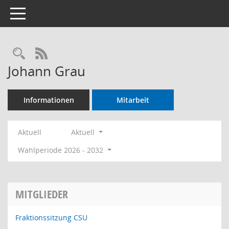
Toggle navigation
Rechercheauswahl
RSS-Feed
Johann Grau
Informationen
Mitarbeit
Aktuell
Aktuell
Wahlperiode 2026 - 2032
MITGLIEDER
Fraktionssitzung CSU