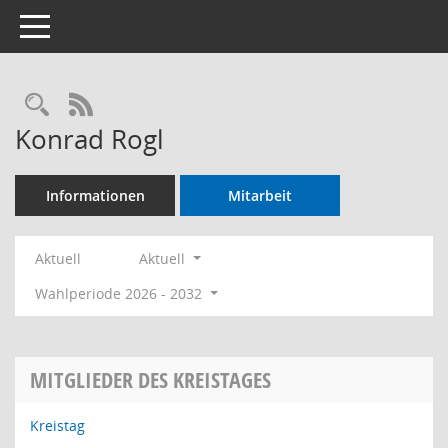
Toggle navigation
Rechercheauswahl
RSS-Feed
Konrad Rogl
Informationen
Mitarbeit
Aktuell
Aktuell
Wahlperiode 2026 - 2032
MITGLIEDER DES KREISTAGES
Kreistag