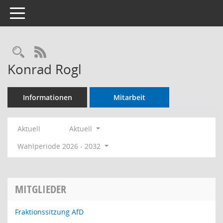
Toggle navigation
Rechercheauswahl
RSS-Feed
Konrad Rogl
Informationen
Mitarbeit
Aktuell
Aktuell
Wahlperiode 2026 - 2032
MITGLIEDER
Fraktionssitzung AfD