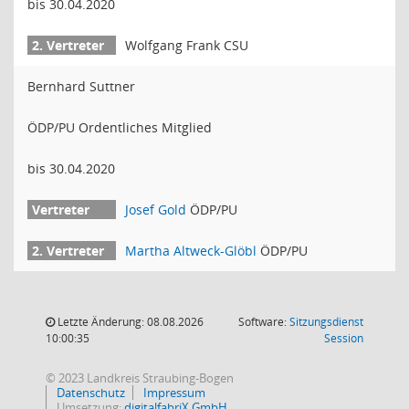
bis 30.04.2020
Wolfgang Frank CSU
Bernhard Suttner
ÖDP/PU Ordentliches Mitglied
bis 30.04.2020
Josef Gold
ÖDP/PU
Martha Altweck-Glöbl
ÖDP/PU
Letzte Änderung: 08.08.2026
Software:
Sitzungsdienst
(Wird in
10:00:35
Session
© 2023 Landkreis Straubing-Bogen
Datenschutz
Impressum
Umsetzung:
digitalfabriX GmbH