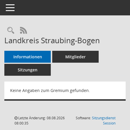
Toggle navigation
RSS-Feed
Landkreis Straubing-Bogen
Informationen
Mitglieder
Sitzungen
Keine Angaben zum Gremium gefunden.
Letzte Änderung: 08.08.2026
Software:
Sitzungsdienst
(Wird in
08:00:35
Session