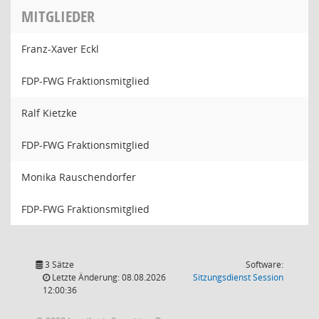
MITGLIEDER
Franz-Xaver Eckl
FDP-FWG Fraktionsmitglied
Ralf Kietzke
FDP-FWG Fraktionsmitglied
Monika Rauschendorfer
FDP-FWG Fraktionsmitglied
3 Sätze
Software:
(Wird in
Letzte Änderung: 08.08.2026
Sitzungsdienst
Session
12:00:36