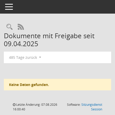
Toggle navigation
RSS-Feed
Dokumente mit Freigabe seit
09.04.2025
485 Tage zurück
Keine Daten gefunden.
Letzte Änderung: 07.08.2026
Software:
Sitzungsdienst
(Wird in
16:00:40
Session